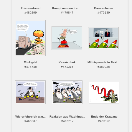
Frisurentrend
Kampf um den Iran...
Gassenhauer
#480299
#479847
#479139
Trinkgeld
Kasatschok
Militärparade in Peki...
#474748
#471315
#469925
Wie erfolgreich war...
Reaktion aus Washingt...
Ende der Krawatte
#466337
#466217
#466136