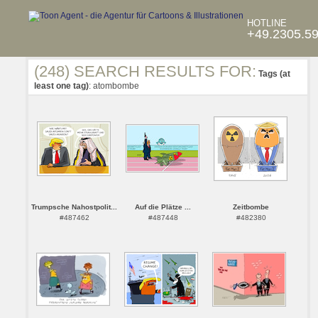
HOTLINE
+49.2305.5
(248) SEARCH RESULTS FOR:
Tags (at
least one tag)
: atombombe
Trumpsche Nahostpolit...
Auf die Plätze ...
Zeitbombe
#487462
#487448
#482380