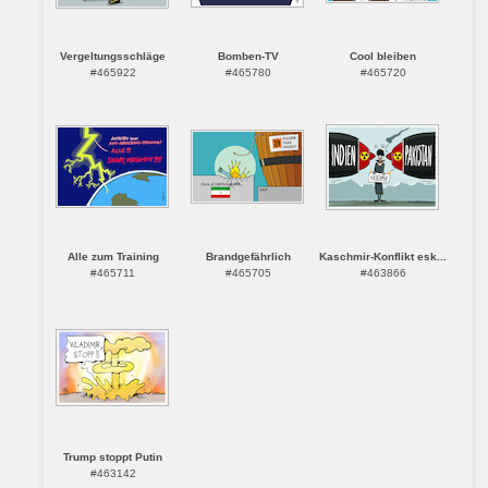
Vergeltungsschläge
Bomben-TV
Cool bleiben
#465922
#465780
#465720
Alle zum Training
Brandgefährlich
Kaschmir-Konflikt esk...
#465711
#465705
#463866
Trump stoppt Putin
#463142