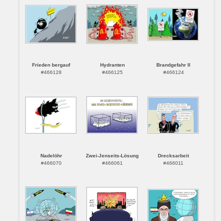
Frieden bergauf
Hydranten
Brandgefahr II
#466128
#466125
#466124
Nadelöhr
Zwei-Jenseits-Lösung
Drecksarbeit
#466070
#466061
#466011