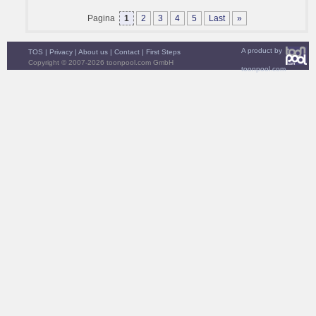
Pagina
1
2
3
4
5
Last
»
A product by
TOS
|
Privacy
|
About us
|
Contact
|
First Steps
Copyright © 2007-2026 toonpool.com GmbH
toonpool.com